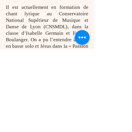
Il est actuellement en formation de
chant lyrique au Conservatoire
National Supérieur de Musique et
Danse de Lyon (CNSMDL), dans la
classe d’Isabelle Germain et Fabrice
Boulanger. On a pu l’entendre à Lyon
en basse solo et Jésus dans la « Passion
selon St-Jean » de Bach à la Chapelle
de la Trinité, dans les rôles de
l’Officier et Thierry dans le « Dialogue
des Carmélites » de Poulenc
(CNSMDL), et Ubalde dans « Armide »
de Gluck (CNSMDL). L’an prochain il
sera Papageno dans « La Flûte
enchantée » de Mozart, et soliste dans
les « Vêpres à la vierge » de
Monteverdi.
Sensible à la pluralité des arts, il se
forme également au zarb à l’Institut de
Musiques Persanes de Lyon avec David